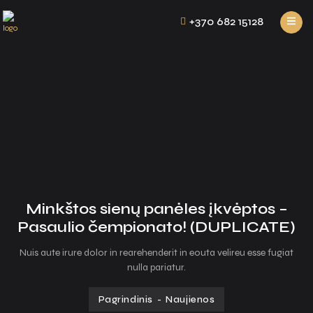
+370 682 15128
Minkštos sienų panėles įkvėptos –
Pasaulio čempionato! (DUPLICATE)
Nuis aute irure dolor in rearehenderit in eouta velireu esse fugiat
nulla pariatur.
Pagrindinis
-
Naujienos