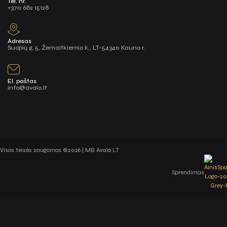
Tel. nr.
+370 682 15128
Adresas
Suopių g. 5, Žemaitkiemio k., LT-54340 Kauno r.
El. paštas
info@avalo.lt
Visos teisės saugomos ©2026 | MB Avalo LT
Sprendimas