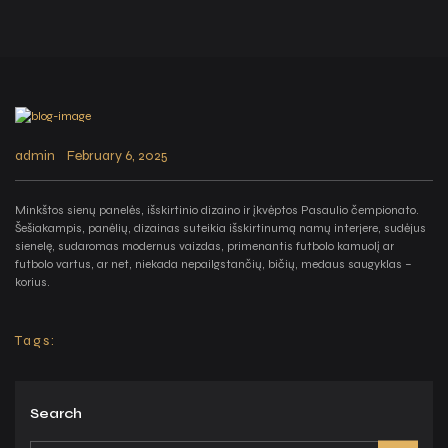
admin
February 6, 2025
Minkštos sienų panelės, išskirtinio dizaino ir įkvėptos Pasaulio čempionato.
Šešiakampis, panėlių, dizainas suteikia išskirtinumą namų interjere, sudėjus
sienelę, sudaromas modernus vaizdas, primenantis futbolo kamuolį ar
futbolo vartus, ar net, niekada nepailgstančių, bičių, medaus saugyklas –
korius.
Tags:
Search