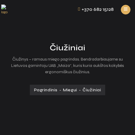
+370 682 15128
Čiužiniai
Čiužinys – ramaus miego pagrindas. Bendradarbiaujame su
Lietuvos gamintoju UAB „Maiza“, kuris kuria aukštos kokybės
ergonomiškus čiužinius.
Pagrindinis
-
Miegui
-
Čiužiniai