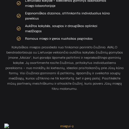
Lietuviška kokybė – kiekvienas gaminys išbandomas
miego laboratorijoje
Ergonomiškas dizainas, atitinkantis individualius kūno
poreikius
Aukštos kokybės, saugios ir draugiškos aplinkai
medžiagos
Ramaus miego ir geros nuotaikos pagrindas
Kokybiškas miegas prasideda nuo tinkamai parinkto čiužinio. AVALO
bendradarbiauja su Lietuvoje veikiančia aukštos kokybės čiužinių gamybos
įmone „Maiza“, kuri garsėja ilgamete patirtimi ir nepriekaištinga gaminių
kokybe. Jų asortimente rasite čiužinius, pritaikytus individualiems
poreikiams – nuo minkštų iki kietesnių, idealiai prisitaikančių prie Jūsų kūno
formų. Visi čiužiniai gaminami iš patikimų, ilgaamžių ir sveikatai saugių
medžiagų, kurios užtikrina ne tik komfortą, bet ir gerą poilsį. Pasitikėkite
mūsų partnerių meistriškumu ir atraskite čiužinį, kuris pavers Jūsų miegą
tikru malonumu.