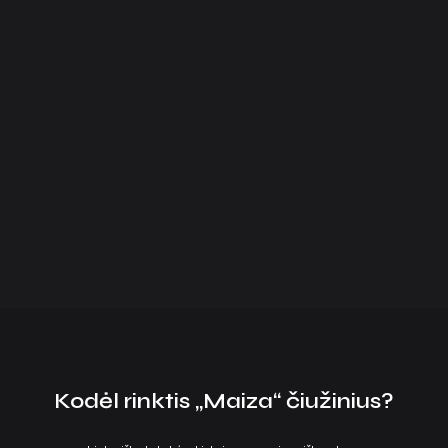
Kodėl rinktis „Maiza“ čiužinius?