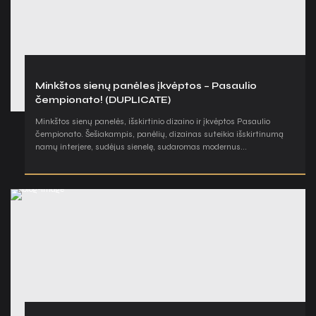
Minkštos sienų panėles įkvėptos – Pasaulio
čempionato! (DUPLICATE)
Minkštos sienų panelės, išskirtinio dizaino ir įkvėptos Pasaulio
čempionato. Šešiakampis, panėlių, dizainas suteikia išskirtinumą
namų interjere, sudėjus sienelę, sudaromas modernus...