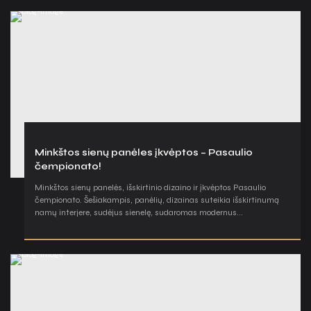
Minkštos sienų panėles įkvėptos – Pasaulio
čempionato!
Minkštos sienų panelės, išskirtinio dizaino ir įkvėptos Pasaulio
čempionato. Šešiakampis, panėlių, dizainas suteikia išskirtinumą
namų interjere, sudėjus sienelę, sudaromas modernus...