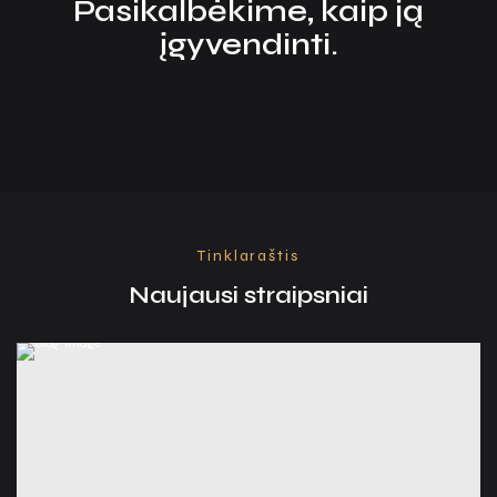
Pasikalbėkime, kaip ją
įgyvendinti.
Tinklaraštis
Naujausi straipsniai​