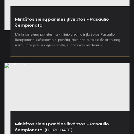
Minkštos sienų panėles įkvėptos – Pasaulio
čempionato!
Minkštos sienų panelės, išskirtinio dizaino ir įkvėptos Pasaulio
čempionato. Šešiakampis, panėlių, dizainas suteikia išskirtinumą
namų interjere, sudėjus sienelę, sudaromas modernus...
Minkštos sienų panėles įkvėptos – Pasaulio
čempionato! (DUPLICATE)