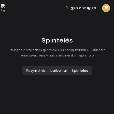
+370 682 15128
Spintelės
Stilingos ir praktiškos spintelės Jūsų namų tvarkai. Puikiai dera
įvairiose erdvėse – nuo svetainės iki miegamojo.
Pagrindinis
-
Laikymui
-
Spintelės