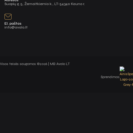
Adresas
Suopių g. 5, Žemaitkiemio k., LT-54340 Kauno r.
El. paštas
info@avalo.lt
Visos teisės saugomos ©2026 | MB Avalo LT
Sprendimas