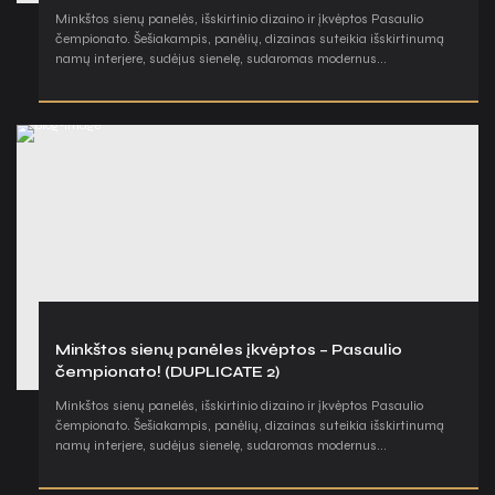
Minkštos sienų panelės, išskirtinio dizaino ir įkvėptos Pasaulio
čempionato. Šešiakampis, panėlių, dizainas suteikia išskirtinumą
namų interjere, sudėjus sienelę, sudaromas modernus...
Minkštos sienų panėles įkvėptos – Pasaulio
čempionato! (DUPLICATE 2)
Minkštos sienų panelės, išskirtinio dizaino ir įkvėptos Pasaulio
čempionato. Šešiakampis, panėlių, dizainas suteikia išskirtinumą
namų interjere, sudėjus sienelę, sudaromas modernus...