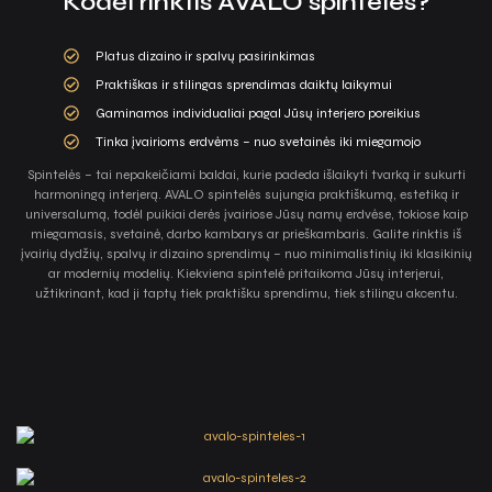
Kodėl rinktis AVALO spinteles?
Platus dizaino ir spalvų pasirinkimas
Praktiškas ir stilingas sprendimas daiktų laikymui
Gaminamos individualiai pagal Jūsų interjero poreikius
Tinka įvairioms erdvėms – nuo svetainės iki miegamojo
Spintelės – tai nepakeičiami baldai, kurie padeda išlaikyti tvarką ir sukurti
harmoningą interjerą. AVALO spintelės sujungia praktiškumą, estetiką ir
universalumą, todėl puikiai derės įvairiose Jūsų namų erdvėse, tokiose kaip
miegamasis, svetainė, darbo kambarys ar prieškambaris. Galite rinktis iš
įvairių dydžių, spalvų ir dizaino sprendimų – nuo minimalistinių iki klasikinių
ar modernių modelių. Kiekviena spintelė pritaikoma Jūsų interjerui,
užtikrinant, kad ji taptų tiek praktišku sprendimu, tiek stilingu akcentu.