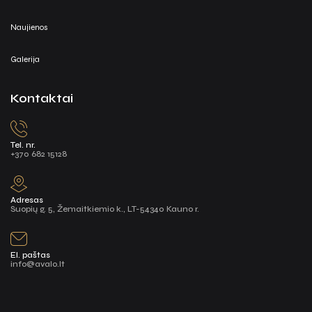
Naujienos
Galerija
Kontaktai
Tel. nr.
+370 682 15128
Adresas
Suopių g. 5, Žemaitkiemio k., LT-54340 Kauno r.
El. paštas
info@avalo.lt