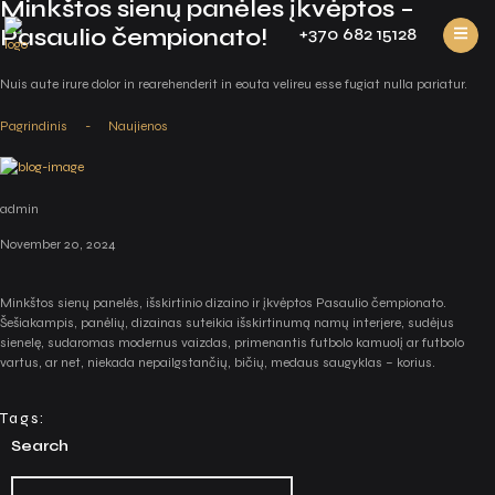
Minkštos sienų panėles įkvėptos –
Pasaulio čempionato!
+370 682 15128
Nuis aute irure dolor in rearehenderit in eouta velireu esse fugiat nulla pariatur.
Pagrindinis
-
Naujienos
admin
November 20, 2024
Minkštos sienų panelės, išskirtinio dizaino ir įkvėptos Pasaulio čempionato.
Šešiakampis, panėlių, dizainas suteikia išskirtinumą namų interjere, sudėjus
sienelę, sudaromas modernus vaizdas, primenantis futbolo kamuolį ar futbolo
vartus, ar net, niekada nepailgstančių, bičių, medaus saugyklas – korius.
Tags:
Search