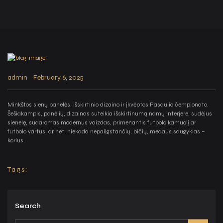
admin
February 6, 2025
Minkštos sienų panelės, išskirtinio dizaino ir įkvėptos Pasaulio čempionato.
Šešiakampis, panėlių, dizainas suteikia išskirtinumą namų interjere, sudėjus
sienelę, sudaromas modernus vaizdas, primenantis futbolo kamuolį ar
futbolo vartus, ar net, niekada nepailgstančių, bičių, medaus saugyklas –
korius.
Tags:
Search