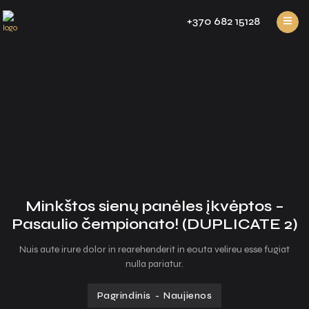
+370 682 15128
Minkštos sienų panėles įkvėptos –
Pasaulio čempionato! (DUPLICATE 2)
Nuis aute irure dolor in rearehenderit in eouta velireu esse fugiat
nulla pariatur.
Pagrindinis
-
Naujienos