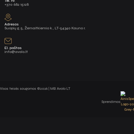
Tel. nr.
+370 682 15128
Adresas
Suopių g. 5, Žemaitkiemio k., LT-54340 Kauno r.
El. paštas
info@avalo.lt
Visos teisės saugomos ©2026 | MB Avalo LT
Sprendimas